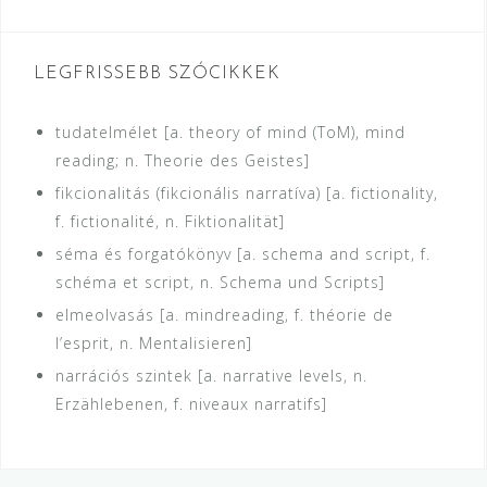
LEGFRISSEBB SZÓCIKKEK
tudatelmélet [a. theory of mind (ToM), mind
reading; n. Theorie des Geistes]
fikcionalitás (fikcionális narratíva) [a. fictionality,
f. fictionalité, n. Fiktionalität]
séma és forgatókönyv [a. schema and script, f.
schéma et script, n. Schema und Scripts]
elmeolvasás [a. mindreading, f. théorie de
l’esprit, n. Mentalisieren]
narrációs szintek [a. narrative levels, n.
Erzählebenen, f. niveaux narratifs]