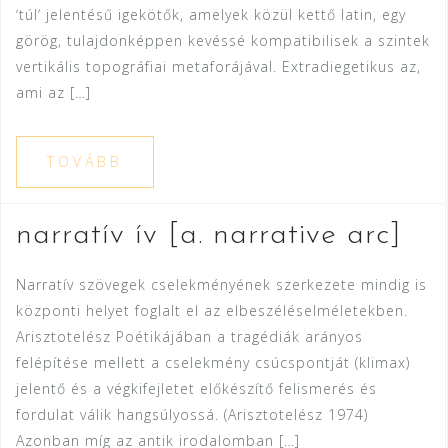
ʼtúlʼ jelentésű igekötők, amelyek közül kettő latin, egy
görög, tulajdonképpen kevéssé kompatibilisek a szintek
vertikális topográfiai metaforájával. Extradiegetikus az,
ami az […]
TOVÁBB
narratív ív [a. narrative arc]
Narratív szövegek cselekményének szerkezete mindig is
központi helyet foglalt el az elbeszéléselméletekben.
Arisztotelész Poétikájában a tragédiák arányos
felépítése mellett a cselekmény csúcspontját (klimax)
jelentő és a végkifejletet előkészítő felismerés és
fordulat válik hangsúlyossá. (Arisztotelész 1974)
Azonban míg az antik irodalomban […]