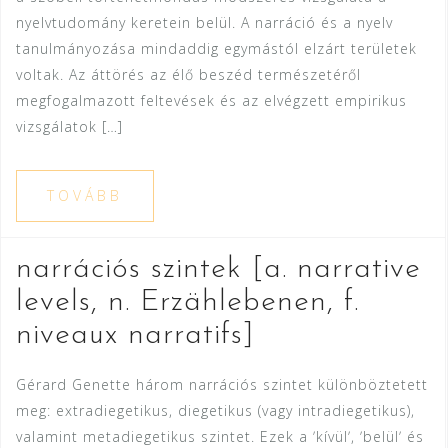
nyelvtudomány keretein belül. A narráció és a nyelv
tanulmányozása mindaddig egymástól elzárt területek
voltak. Az áttörés az élő beszéd természetéről
megfogalmazott feltevések és az elvégzett empirikus
vizsgálatok […]
TOVÁBB
narrációs szintek [a. narrative
levels, n. Erzählebenen, f.
niveaux narratifs]
Gérard Genette három narrációs szintet különböztetett
meg: extradiegetikus, diegetikus (vagy intradiegetikus),
valamint metadiegetikus szintet. Ezek a ʼkívülʼ, ʼbelülʼ és