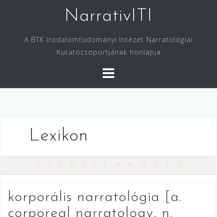
Skip
NarrativITI
to
content
A BTK Irodalomtudományi Intézet Narratológiai
Kutatócsoportjának honlapja
Lexikon
D
E
F
H
I
K
L
M
N
Ö
S
T
V
korporális narratológia [a.
corporeal narratology, n.