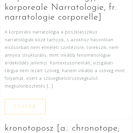
korporeale Narratologie, fr.
narratologie corporelle]
A korporális narratológia a poszklasszikus
narratológiák közé tartozik, s azokhoz hasonlóan
elsősorban nem elméleti szintézisre, törekszik, nem
annyira strukturális, mint inkább fenomenológiai
érdeklődés jellemzi. Kontextusorientált, vizsgálati
tárgya nem lezárt szöveg, hanem inkább a szöveg mint
folyamat, ezért a szövegbelső/szövegkülső
megkülönböztetés […]
TOVÁBB
kronotoposz [a.: chronotope;