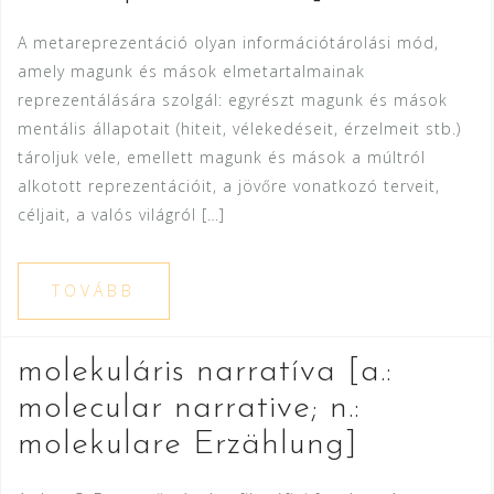
A metareprezentáció olyan információtárolási mód,
amely magunk és mások elmetartalmainak
reprezentálására szolgál: egyrészt magunk és mások
mentális állapotait (hiteit, vélekedéseit, érzelmeit stb.)
tároljuk vele, emellett magunk és mások a múltról
alkotott reprezentációit, a jövőre vonatkozó terveit,
céljait, a valós világról […]
TOVÁBB
molekuláris narratíva [a.:
molecular narrative; n.:
molekulare Erzählung]