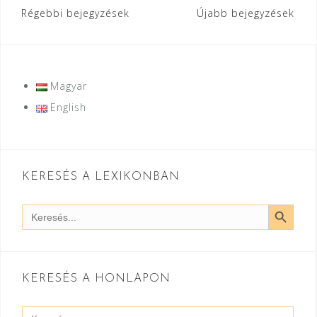
Bejegyzés
Régebbi bejegyzések
Újabb bejegyzések
navigáció
Magyar
English
KERESÉS A LEXIKONBAN
SEARCH BUTT
Search
for:
KERESÉS A HONLAPON
Search