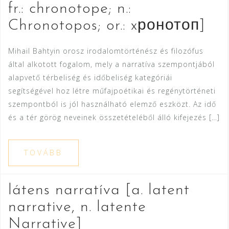
fr.: chronotope; n.:
Chronotopos; or.: xронотоп]
Mihail Bahtyin orosz irodalomtörténész és filozófus
által alkotott fogalom, mely a narratíva szempontjából
alapvető térbeliség és időbeliség kategóriái
segítségével hoz létre műfajpoétikai és regénytörténeti
szempontból is jól használható elemző eszközt. Az idő
és a tér görög neveinek összetételéből álló kifejezés […]
TOVÁBB
látens narratíva [a. latent
narrative, n. latente
Narrative]