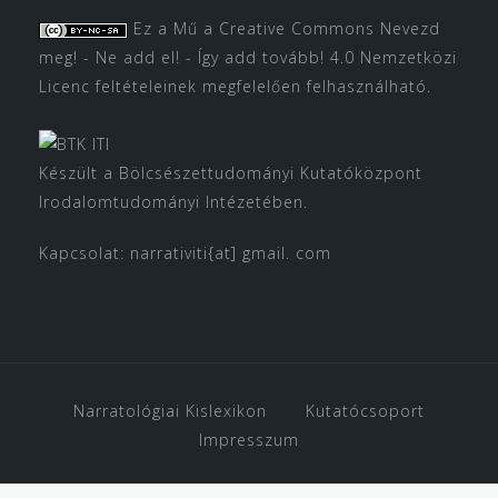
Ez a Mű a
Creative Commons Nevezd
meg! - Ne add el! - Így add tovább! 4.0 Nemzetközi
Licenc
feltételeinek megfelelően felhasználható.
Készült a Bölcsészettudományi Kutatóközpont
Irodalomtudományi Intézetében.
Kapcsolat: narrativiti{at] gmail. com
Narratológiai Kislexikon
Kutatócsoport
Impresszum