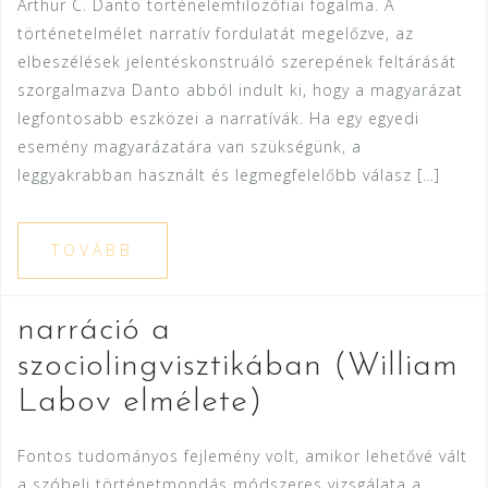
Arthur C. Danto történelemfilozófiai fogalma. A
történetelmélet narratív fordulatát megelőzve, az
elbeszélések jelentéskonstruáló szerepének feltárását
szorgalmazva Danto abból indult ki, hogy a magyarázat
legfontosabb eszközei a narratívák. Ha egy egyedi
esemény magyarázatára van szükségünk, a
leggyakrabban használt és legmegfelelőbb válasz […]
TOVÁBB
narráció a
szociolingvisztikában (William
Labov elmélete)
Fontos tudományos fejlemény volt, amikor lehetővé vált
a szóbeli történetmondás módszeres vizsgálata a