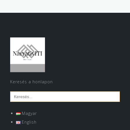
Keresés a honlapon
Search
for:
Magyar
English