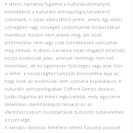
A látens narratíva fogalma a kultúratudományok,
közelebbről a kulturális antropológia területéről
származik, s olyan elbeszélést jelent, amely egy adott
szövegben vagy szövegek csoportjának korpuszában
manifeszt módon nem jelenik meg, ám azok
értelmezése nem vagy csak töredékesen valósulhat
meg nélküle. A látens narratíva olyan magától értetődő,
közös evidenciát jelez, amelyet nemhogy nem kell
kimondani, de ez egyenesen fölösleges vagy akár tilos
is lehet: a közösséghez tartozás bizonyítéka épp az,
hogy ezek az evidenciák nem szorulna explikálásra. A
kulturális antropológiában Clifford Geertz doxikus
tudás-fogalma áll ehhez legközelebb, mely egyszerre
dinamikus identitásképző tényező és az
identitáscsoport összetartását biztosító tudáselemek
összessége.
A narratív identitás elméletei ehhez hasonló pozíciót