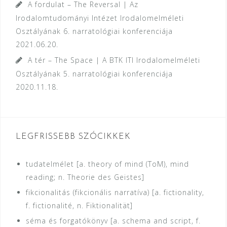
A fordulat – The Reversal | Az
Irodalomtudományi Intézet Irodalomelméleti
Osztályának 6. narratológiai konferenciája
2021.06.20.
A tér – The Space | A BTK ITI Irodalomelméleti
Osztályának 5. narratológiai konferenciája
2020.11.18.
LEGFRISSEBB SZÓCIKKEK
tudatelmélet [a. theory of mind (ToM), mind
reading; n. Theorie des Geistes]
fikcionalitás (fikcionális narratíva) [a. fictionality,
f. fictionalité, n. Fiktionalität]
séma és forgatókönyv [a. schema and script, f.