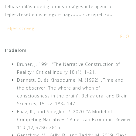
felhasználása pedig a mesterséges intelligencia
fejlesztésében is is egyre nagyobb szerepet kap.
Teljes szöveg
R. O.
Irodalom
Bruner, J. 1991. “The Narrative Construction of
Reality.” Critical Inquiry 18 (1), 1–21.
Dennett, D. és Kinsbourne, M. (1992): „Time and
the observer: The where and when of
consciousness in the brain”. Behavioral and Brain
Sciences, 15. sz. 183– 247.
Eliaz, K., and Spiegler, R. 2020. “A Model of
Competing Narratives.” American Economic Review
110 (12):3786–3816.
Gentzkow, M., Kelly, B., and Taddy, M. 2019. “Text