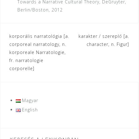
Towards a Narrative Cultural Theory, DeGruyter,
Berlin/Boston, 2012
Bejegyzés
korporális narratológia [a.
karakter / szereplő [a.
corporeal narratology, n.
character, n. Figur]
navigáció
korporeale Narratologie,
fr. narratologie
corporelle]
Magyar
English