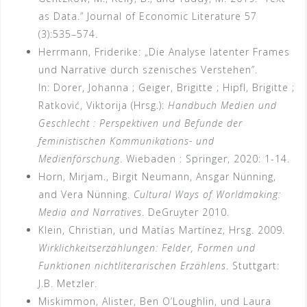
as Data.” Journal of Economic Literature 57
(3):535–574.
Herrmann, Friderike: „Die Analyse latenter Frames
und Narrative durch szenisches Verstehen”.
In: Dorer, Johanna ; Geiger, Brigitte ; Hipfl, Brigitte ;
Ratković, Viktorija (Hrsg.):
Handbuch Medien und
Geschlecht : Perspektiven und Befunde der
feministischen Kommunikations- und
Medienforschung
. Wiebaden : Springer, 2020: 1-14.
Horn, Mirjam., Birgit Neumann, Ansgar Nünning,
and Vera Nünning.
Cultural Ways of Worldmaking:
Media and Narratives
. DeGruyter 2010.
Klein, Christian, und Matías Martínez, Hrsg. 2009.
Wirklichkeitserzählungen: Felder, Formen und
Funktionen nichtliterarischen Erzählens
. Stuttgart:
J.B. Metzler.
Miskimmon, Alister, Ben O’Loughlin, und Laura