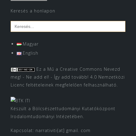
Keresés a honlapon
Search
for:
Magyar
English
Ez a Mű a
Creative Commons Nevezd
meg! - Ne add el! - Így add tovább! 4.0 Nemzetközi
Licenc
feltételeinek megfelelően felhasználható.
Készült a Bölcsészettudományi Kutatóközpont
Irodalomtudományi Intézetében.
Kapcsolat: narrativiti{at] gmail. com