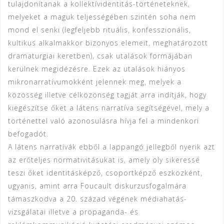
tulajdonítanak a kollektívidentitás-történeteknek,
melyeket a maguk teljességében szintén soha nem
mond el senki (legfeljebb rituális, konfesszionális,
kultikus alkalmakkor bizonyos elemeit, meghatározott
dramaturgiai keretben), csak utalások formájában
kerülnek megidézésre. Ezek az utalások hiányos
mikronarratívumokként jelennek meg, melyek a
közösség illetve célközönség tagját arra indítják, hogy
kiegészítse őket a látens narratíva segítségével, mely a
történettel való azonosulásra hívja fel a mindenkori
befogadót.
A látens narratívák ebből a lappangó jellegből nyerik azt
az erőteljes normativitásukat is, amely oly sikeressé
teszi őket identitásképző, csoportképző eszközként,
ugyanis, amint arra Foucault diskurzusfogalmára
támaszkodva a 20. század végének médiahatás-
vizsgálatai illetve a propaganda- és