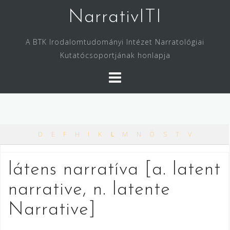
Skip
NarrativITI
to
content
A BTK Irodalomtudományi Intézet Narratológiai
Kutatócsoportjának honlapja
D
E
F
H
I
K
L
M
N
Ö
S
T
V
látens narratíva [a. latent
narrative, n. latente
Narrative]