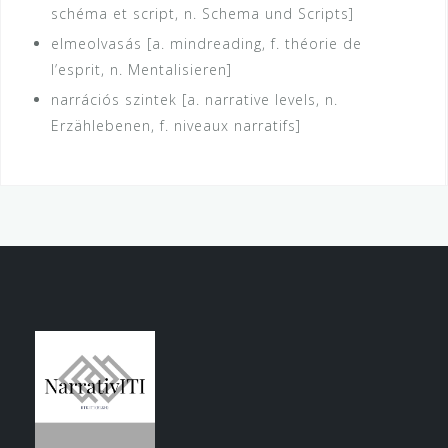
schéma et script, n. Schema und Scripts]
elmeolvasás [a. mindreading, f. théorie de
l’esprit, n. Mentalisieren]
narrációs szintek [a. narrative levels, n.
Erzählebenen, f. niveaux narratifs]