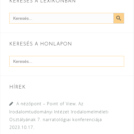
KERESÉS A LEXIKONBAN
SEARCH BUTT
Search
for:
KERESÉS A HONLAPON
Search
for:
HÍREK
A nézőpont – Point of View. Az
Irodalomtudományi Intézet Irodalomelméleti
Osztályának 7. narratológiai konferenciája
2023.10.17.