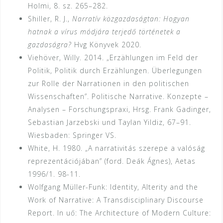
Holmi, 8. sz. 265–282.
Shiller, R. J.,
Narratív közgazdaságtan: Hogyan
hatnak a vírus módjára terjedő történetek a
gazdaságra?
Hvg Könyvek 2020.
Viehöver, Willy. 2014. „Erzählungen im Feld der
Politik, Politik durch Erzählungen. Überlegungen
zur Rolle der Narrationen in den politischen
Wissenschaften”. Politische Narrative. Konzepte –
Analysen – Forschungspraxi, Hrsg. Frank Gadinger,
Sebastian Jarzebski und Taylan Yildiz, 67–91.
Wiesbaden: Springer VS.
White, H. 1980. „A narrativitás szerepe a valóság
reprezentációjában” (ford. Deák Ágnes), Aetas
1996/1. 98-11.
Wolfgang Müller-Funk: Identity, Alterity and the
Work of Narrative: A Transdisciplinary Discourse
Report. In uő: The Architecture of Modern Culture: