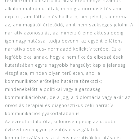
reklámkommunikáció kutatási eredményei számos
alkalommal rámutattak, mindig a normasértés ami
explicit, ami látható és hallható, ami jelölt, s a norma
az, ami magától értetődő, amit nem szükséges jelölni. A
narratív azonosulás, az immerzió eme aktusa pedig
igen nagy hatással tudja bevonni az egyént e látens
narratíva doxikus- normaadó kollektív terébe. Ez a
legfőbb oka annak, hogy a nem fikciós elbeszélések
kutatásában egyre nagyobb hangsúlyt kap e jelenség
vizsgálata, minden olyan területen, ahol a
kommunikátor erőteljes hatásra törekszik;
mindenekelőtt a politikai vagy a gazdasági
kommunikációban, de a jog, a diplomácia vagy akár az
orvoslás terápiai és diagnosztikus célú narratív
kommunikációs gyakorlatában is.
Az ezredforduló óta, különösen pedig az utóbbi
évtizedben nagyon jelentős e vizsgálatok
komputerizálása is, a látens narratívák kutatása és