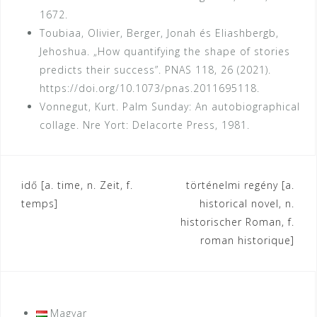
1672.
Toubiaa, Olivier, Berger, Jonah és Eliashbergb,
Jehoshua. „How quantifying the shape of stories
predicts their success”. PNAS 118, 26 (2021).
https://doi.org/10.1073/pnas.2011695118.
Vonnegut, Kurt. Palm Sunday: An autobiographical
collage. Nre Yort: Delacorte Press, 1981.
Bejegyzés
idő [a. time, n. Zeit, f.
történelmi regény [a.
temps]
historical novel, n.
navigáció
historischer Roman, f.
roman historique]
Magyar