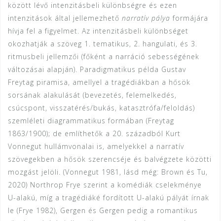
között lévő intenzitásbeli különbségre és ezen
intenzitások által jellemezhető
narratív pálya
formájára
hívja fel a figyelmet. Az intenzitásbeli különbséget
okozhatják a szöveg 1. tematikus, 2. hangulati, és 3.
ritmusbeli jellemzői (főként a narráció sebességének
változásai alapján). Paradigmatikus példa Gustav
Freytag piramisa, amellyel a tragédiákban a hősök
sorsának alakulását (bevezetés, felemelkedés,
csúcspont, visszatérés/bukás, katasztrófa/feloldás)
szemléleti diagrammatikus formában (Freytag
1863/1900); de említhetők a 20. századból Kurt
Vonnegut hullámvonalai is, amelyekkel a narratív
szövegekben a hősök szerencséje és balvégzete közötti
mozgást jelöli. (Vonnegut 1981, lásd még: Brown és Tu,
2020) Northrop Frye szerint a komédiák cselekménye
U-alakú, míg a tragédiáké fordított U-alakú pályát írnak
le (Frye 1982), Gergen és Gergen pedig a romantikus