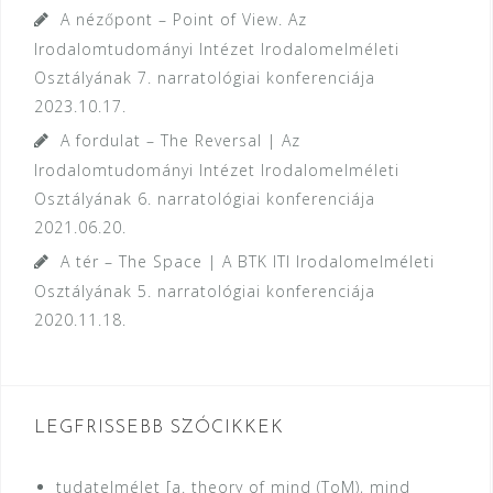
A nézőpont – Point of View. Az
Irodalomtudományi Intézet Irodalomelméleti
Osztályának 7. narratológiai konferenciája
2023.10.17.
A fordulat – The Reversal | Az
Irodalomtudományi Intézet Irodalomelméleti
Osztályának 6. narratológiai konferenciája
2021.06.20.
A tér – The Space | A BTK ITI Irodalomelméleti
Osztályának 5. narratológiai konferenciája
2020.11.18.
LEGFRISSEBB SZÓCIKKEK
tudatelmélet [a. theory of mind (ToM), mind