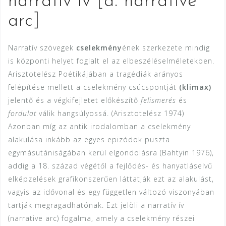
narratív ív [a. narrative
arc]
Narratív szövegek
cselekmény
ének szerkezete mindig
is központi helyet foglalt el az elbeszéléselméletekben.
Arisztotelész Poétikájában a tragédiák arányos
felépítése mellett a cselekmény csúcspontját
(klimax)
jelentő és a végkifejletet előkészítő
felismerés
és
fordulat
válik hangsúlyossá. (Arisztotelész 1974)
Azonban míg az antik irodalomban a cselekmény
alakulása inkább az egyes epizódok puszta
egymásutániságában kerül elgondolásra (Bahtyin 1976),
addig a 18. század végétől a fejlődés- és hanyatláselvű
elképzelések grafikonszerűen láttatják ezt az alakulást,
vagyis az idővonal és egy független változó viszonyában
tartják megragadhatónak. Ezt jelöli a narratív ív
(narrative arc) fogalma, amely a cselekmény részei