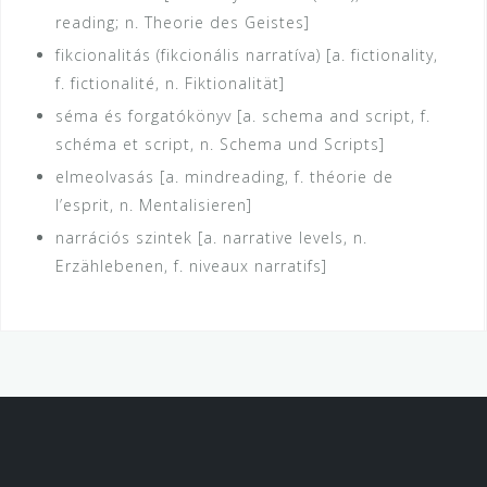
reading; n. Theorie des Geistes]
fikcionalitás (fikcionális narratíva) [a. fictionality,
f. fictionalité, n. Fiktionalität]
séma és forgatókönyv [a. schema and script, f.
schéma et script, n. Schema und Scripts]
elmeolvasás [a. mindreading, f. théorie de
l’esprit, n. Mentalisieren]
narrációs szintek [a. narrative levels, n.
Erzählebenen, f. niveaux narratifs]