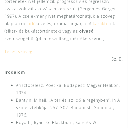
történetek ívét jellemzik progresszív és regresszív
szakaszok váltakozásain keresztül (Gergen és Gergen
1997). A cselekmény ívét meghatározhatjuk a szöveg
alapján (pl.
idő
kezelés, dramaturgia), a fő
karakter
ek
(siker- és bukástörténetek) vagy az
olvasó
szemszögéből (pl. a feszültség mértéke szerint).
Teljes szöveg
Sz. B.
Irodalom
Arisztotelész. Poétika. Budapest: Magyar Helikon,
1974.
Bahtyin, Mihail. „A tér és az idő a regényben”. In A
szó esztétikája, 257–302. Budapest: Gondolat,
1976.
Boyd L., Ryan, G. Blackburn, Kate és W.