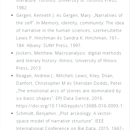
literature. Toronto: University of Toronto Press,
1982.
Gergen, Kenneth J. és Gergen, Mary. „Narratives of
the self”. In Memory, identity, community: The idea
of narrative in the human sciences, szerkesztette
Lewis P. Hinchman és Sandra K. Hinchman, 161–
184. Albany: SUNY Press, 1997.
Jockers, Metthew. Macroanalysis: digital methods
and literary history. Illinois: University of Illinois
Press, 2013.
Reagan, Andrew J., Mitchell, Lewis, Kiley, Dilan,
Danfort, Christopher M és Sheridan Dodds, Peter.
„The emotional arcs of stories are dominated by
six basic shapes”. EPJ Data Sience, 2016.
https://doi.org/10.1140/epjds/s13688-016-0093-1.
Schmidt, Benjamin. „Plot arceology: A vector-
space model of narrative structure”. IEEE
International Conference on Big Data, 2015, 1667–