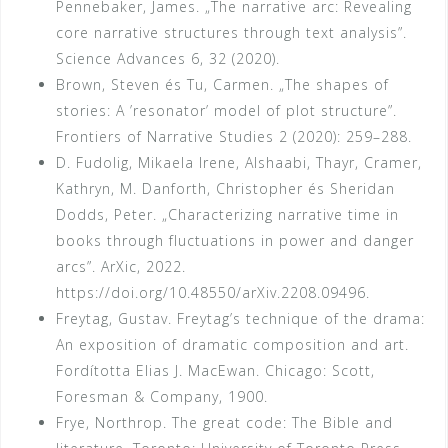
Pennebaker, James. „The narrative arc: Revealing
core narrative structures through text analysis”.
Science Advances 6, 32 (2020).
Brown, Steven és Tu, Carmen. „The shapes of
stories: A ’resonator’ model of plot structure”.
Frontiers of Narrative Studies 2 (2020): 259–288.
D. Fudolig, Mikaela Irene, Alshaabi, Thayr, Cramer,
Kathryn, M. Danforth, Christopher és Sheridan
Dodds, Peter. „Characterizing narrative time in
books through fluctuations in power and danger
arcs”. ArXic, 2022.
https://doi.org/10.48550/arXiv.2208.09496.
Freytag, Gustav. Freytag’s technique of the drama:
An exposition of dramatic composition and art.
Fordította Elias J. MacEwan. Chicago: Scott,
Foresman & Company, 1900.
Frye, Northrop. The great code: The Bible and