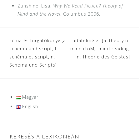
Zunshine, Lisa:
Why We Read Fiction? Theory of
Mind and the Novel
. Columbus 2006.
Bejegyzés
séma és forgatókönyv [a.
tudatelmélet [a. theory of
schema and script, f.
mind (ToM), mind reading;
navigáció
schéma et script, n.
n. Theorie des Geistes]
Schema und Scripts]
Magyar
English
KERESÉS A LEXIKONBAN