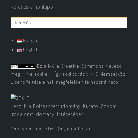
Keresés a honlapon
Search
for:
Magyar
English
Ez a Mű a
Creative Commons Nevezd
meg! - Ne add el! - Így add tovább! 4.0 Nemzetközi
Licenc
feltételeinek megfelelően felhasználható.
Készült a Bölcsészettudományi Kutatóközpont
Irodalomtudományi Intézetében.
Kapcsolat: narrativiti{at] gmail. com