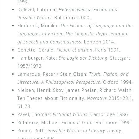
1990.
Doležel, Lubomir:
Heterocosmica: Fiction and
Possible Worlds
. Baltimore 2000.
Fludernik, Monika:
The Fictions of Language and the
Languages of Fiction: The Linguistic Representation
of Speech and Consciousness
. London 2014.
Genette, Gérald:
Fiction et diction
. Paris 1991.
Hamburger, Käte:
Die Logik der Dichtung
. Stuttgart
1957/1973.
Lamarque, Peter / Stein Olsen:
Truth, Fiction, and
Literature. A Philosophical Perspective
. Oxford 1994.
Nielsen, Henrik Skov, James Phelan, Richard Walsh:
Ten Theses about Fictionality.
Narrative
2015: 23.1,
61-73.
Pavel, Thomas:
Fictional Worlds
. Cambridge 1986.
Riffaterre, Michael:
Fictional Truth.
Baltimore 1990.
Ronen, Ruth:
Possible Worlds in Literary Theory
.
Cambridge 1994.