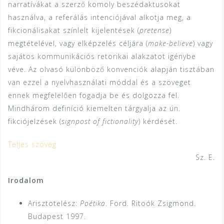
narratívákat a szerző komoly beszédaktusokat
használva, a referálás intenciójával alkotja meg, a
fikcionálisakat színlelt kijelentések (
pretense
)
megtételével, vagy elképzelés céljára (
make-believe
) vagy
sajátos kommunikációs retorikai alakzatot igénybe
véve. Az olvasó különböző konvenciók alapján tisztában
van ezzel a nyelvhasználati móddal és a szöveget
ennek megfelelően fogadja be és dolgozza fel.
Mindhárom definíció kiemelten tárgyalja az ún.
fikciójelzések (
signpost of fictionality
) kérdését.
Teljes szöveg
Sz. E.
Irodalom
Arisztotelész:
Poétika
. Ford. Ritoók Zsigmond.
Budapest 1997.