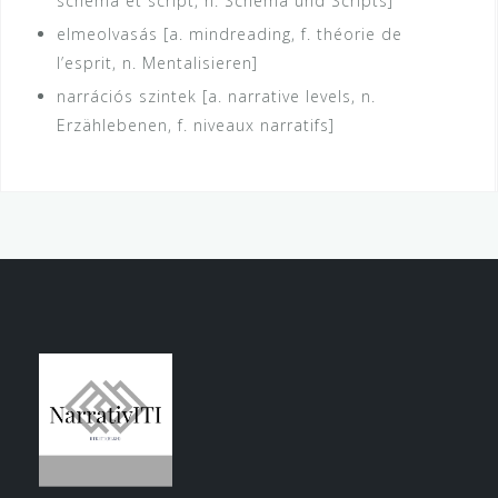
schéma et script, n. Schema und Scripts]
elmeolvasás [a. mindreading, f. théorie de
l’esprit, n. Mentalisieren]
narrációs szintek [a. narrative levels, n.
Erzählebenen, f. niveaux narratifs]