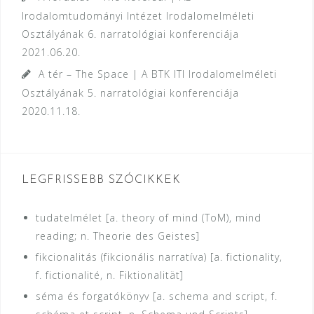
Irodalomtudományi Intézet Irodalomelméleti
Osztályának 6. narratológiai konferenciája
2021.06.20.
A tér – The Space | A BTK ITI Irodalomelméleti
Osztályának 5. narratológiai konferenciája
2020.11.18.
LEGFRISSEBB SZÓCIKKEK
tudatelmélet [a. theory of mind (ToM), mind
reading; n. Theorie des Geistes]
fikcionalitás (fikcionális narratíva) [a. fictionality,
f. fictionalité, n. Fiktionalität]
séma és forgatókönyv [a. schema and script, f.