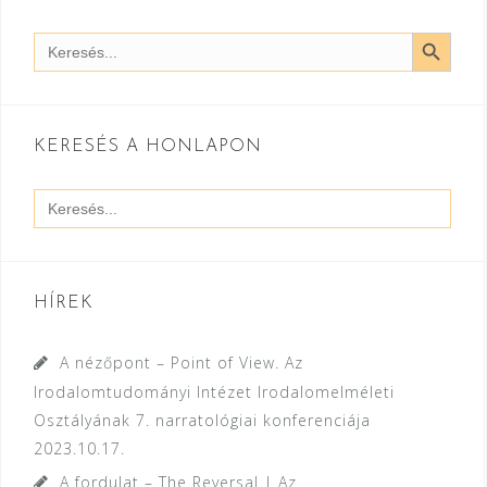
SEARCH BUTT
Search
for:
KERESÉS A HONLAPON
Search
for:
HÍREK
A nézőpont – Point of View. Az
Irodalomtudományi Intézet Irodalomelméleti
Osztályának 7. narratológiai konferenciája
2023.10.17.
A fordulat – The Reversal | Az