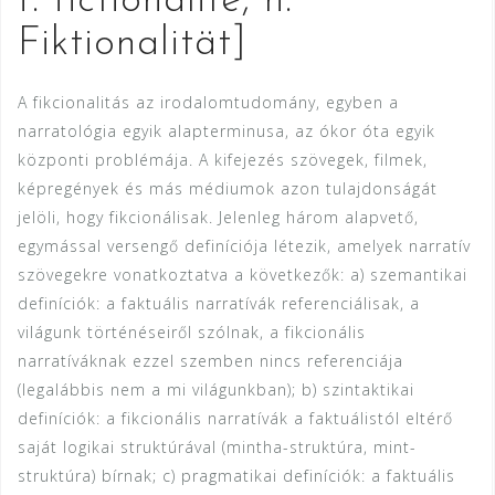
f. fictionalité, n.
Fiktionalität]
A fikcionalitás az irodalomtudomány, egyben a
narratológia egyik alapterminusa, az ókor óta egyik
központi problémája. A kifejezés szövegek, filmek,
képregények és más médiumok azon tulajdonságát
jelöli, hogy fikcionálisak. Jelenleg három alapvető,
egymással versengő definíciója létezik, amelyek narratív
szövegekre vonatkoztatva a következők: a) szemantikai
definíciók: a faktuális narratívák referenciálisak, a
világunk történéseiről szólnak, a fikcionális
narratíváknak ezzel szemben nincs referenciája
(legalábbis nem a mi világunkban); b) szintaktikai
definíciók: a fikcionális narratívák a faktuálistól eltérő
saját logikai struktúrával (mintha-struktúra, mint-
struktúra) bírnak; c) pragmatikai definíciók: a faktuális