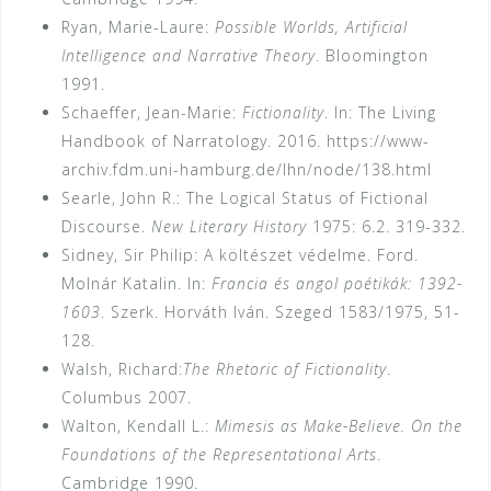
Ryan, Marie-Laure:
Possible Worlds, Artificial
Intelligence and Narrative Theory
. Bloomington
1991.
Schaeffer, Jean-Marie:
Fictionality
. In: The Living
Handbook of Narratology. 2016. https://www-
archiv.fdm.uni-hamburg.de/lhn/node/138.html
Searle, John R.: The Logical Status of Fictional
Discourse.
New Literary History
1975: 6.2. 319-332.
Sidney, Sir Philip: A költészet védelme. Ford.
Molnár Katalin. In:
Francia és angol poétikák: 1392-
1603
. Szerk. Horváth Iván. Szeged 1583/1975, 51-
128.
Walsh, Richard:
The Rhetoric of Fictionality
.
Columbus 2007.
Walton, Kendall L.:
Mimesis as Make-Believe. On the
Foundations of the Representational Arts
.
Cambridge 1990.