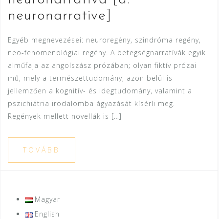
neuronarrative]
Egyéb megnevezései: neuroregény, szindróma regény,
neo-fenomenológiai regény. A betegségnarratívák egyik
alműfaja az angolszász prózában; olyan fiktív prózai
mű, mely a természettudomány, azon belül is
jellemzően a kognitív- és idegtudomány, valamint a
pszichiátria irodalomba ágyazását kísérli meg.
Regények mellett novellák is […]
TOVÁBB
Magyar
English