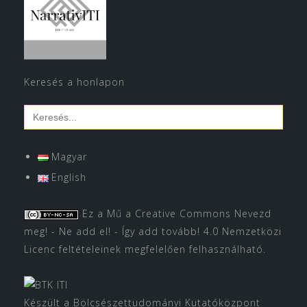
Keresés a honlapon
Search
for:
Magyar
English
Ez a Mű a
Creative Commons Nevezd
meg! - Ne add el! - Így add tovább! 4.0 Nemzetközi
Licenc
feltételeinek megfelelően felhasználható.
Készült a Bölcsészettudományi Kutatóközpont