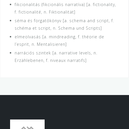
fikcionalitás (fikcionális narratíva) [a. fictionality,
f. fictionalité, n. Fiktionalität]
séma és forgatókönyv [a. schema and script, f.
schéma et script, n. Schema und Scripts]
elmeolvasás [a. mindreading, f. théorie de
l’esprit, n. Mentalisieren]
narrációs szintek [a. narrative levels, n.
Erzählebenen, f. niveaux narratifs]