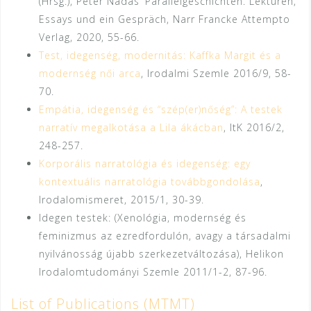
(Hrsg.), Péter Nádas‘ Parallelgeschichten. Lektüren,
Essays und ein Gespräch, Narr Francke Attempto
Verlag, 2020, 55-66.
Test, idegenség, modernitás: Kaffka Margit és a
modernség női arca
, Irodalmi Szemle 2016/9, 58-
70.
Empátia, idegenség és “szép(er)nőség”: A testek
narratív megalkotása a Lila ákácban
, ItK 2016/2,
248-257.
Korporális narratológia és idegenség: egy
kontextuális narratológia továbbgondolása
,
Irodalomismeret, 2015/1, 30-39.
Idegen testek: (Xenológia, modernség és
feminizmus az ezredfordulón, avagy a társadalmi
nyilvánosság újabb szerkezetváltozása), Helikon
Irodalomtudományi Szemle 2011/1-2, 87-96.
List of Publications (MTMT)