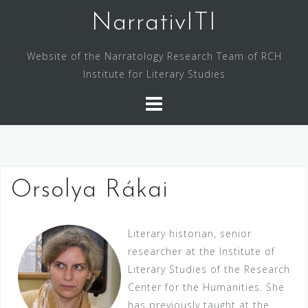
Skip
NarrativITI
to
content
Website of the Narratology Research Team of RCH
Institute for Literary Studies
Orsolya Rákai
Literary historian, senior
researcher at the Institute of
Literary Studies of the Research
Center for the Humanities. She
has previously taught at the