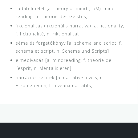
tudatelmélet [a. theory of mind (ToM), mind
reading; n. Theorie des Geistes]
fikcionalitás (fikcionális narratíva) [a. fictionality,
f. fictionalité, n. Fiktionalität]
séma és forgatókönyv [a. schema and script, f.
schéma et script, n. Schema und Scripts]
elmeolvasás [a. mindreading, f. théorie de
l’esprit, n. Mentalisieren]
narrációs szintek [a. narrative levels, n.
Erzählebenen, f. niveaux narratifs]