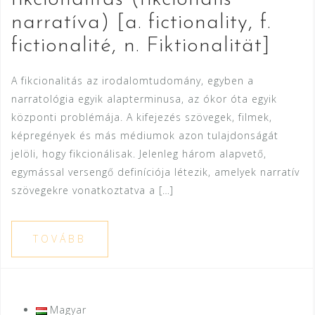
narratíva) [a. fictionality, f.
fictionalité, n. Fiktionalität]
A fikcionalitás az irodalomtudomány, egyben a
narratológia egyik alapterminusa, az ókor óta egyik
központi problémája. A kifejezés szövegek, filmek,
képregények és más médiumok azon tulajdonságát
jelöli, hogy fikcionálisak. Jelenleg három alapvető,
egymással versengő definíciója létezik, amelyek narratív
szövegekre vonatkoztatva a […]
TOVÁBB
Magyar