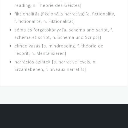
reading; n. Theorie des Geistes]
fikcionalitás (fikcionális narratíva) [a. fictionality,
f. fictionalité, n. Fiktionalität]
séma és forgatókönyv [a. schema and script, f.
schéma et script, n. Schema und Scripts]
elmeolvasás [a. mindreading, f. théorie de
l’esprit, n. Mentalisieren]
narrációs szintek [a. narrative levels, n.
Erzählebenen, f. niveaux narratifs]