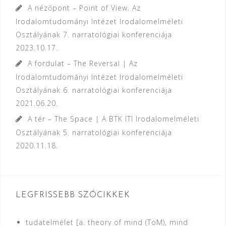
A nézőpont – Point of View. Az
Irodalomtudományi Intézet Irodalomelméleti
Osztályának 7. narratológiai konferenciája
2023.10.17.
A fordulat – The Reversal | Az
Irodalomtudományi Intézet Irodalomelméleti
Osztályának 6. narratológiai konferenciája
2021.06.20.
A tér – The Space | A BTK ITI Irodalomelméleti
Osztályának 5. narratológiai konferenciája
2020.11.18.
LEGFRISSEBB SZÓCIKKEK
tudatelmélet [a. theory of mind (ToM), mind