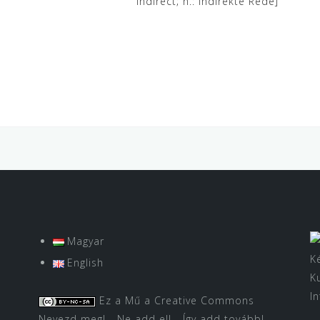
indirect; n.: indirekte Rede]
Magyar
K
English
K
I
Ez a Mű a
Creative Commons
Nevezd meg! - Ne add el! - Így add tovább!