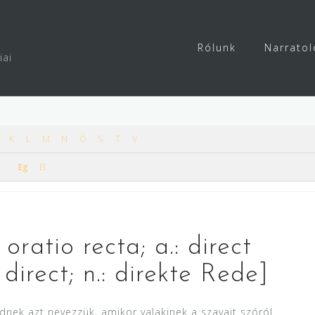
Rólunk
Narratol
iai
K
L
M
N
Ö
S
T
V
Eg
El
oratio recta; a.: direct
 direct; n.: direkte Rede]
nek azt nevezzük, amikor valakinek a szavait szóról