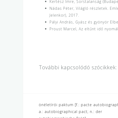
Kertész Imre, Sorstalanság (Budape
Nádas Péter, Világló részletek. Eml
Jelenkor), 2017.
Pályi András, Gyász és gyönyör Elb
Proust Marcel, Az eltűnt idő nyomába
További kapcsolódó szócikkek:
Bejegyzés
önéletírói paktum [f.: pacte autobiograp
a.: autobiographical pact; n.: der
navigáció