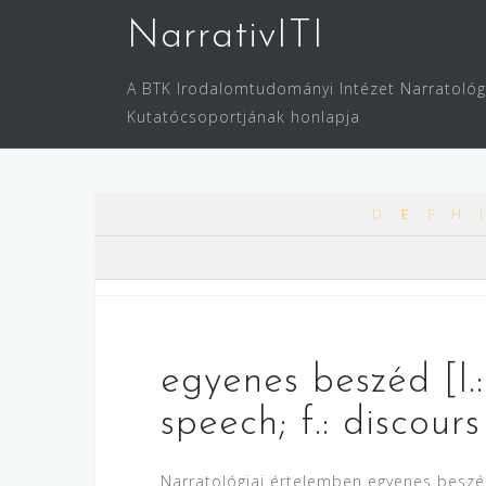
Skip
NarrativITI
to
content
A BTK Irodalomtudományi Intézet Narratológ
Kutatócsoportjának honlapja
D
E
F
H
I
egyenes beszéd [l.: 
speech; f.: discours
Narratológiai értelemben egyenes beszéd