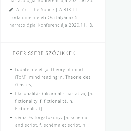
narratológiai konferenciája
2021.06.20.
A tér – The Space | A BTK ITI
Irodalomelméleti Osztályának 5.
narratológiai konferenciája
2020.11.18.
LEGFRISSEBB SZÓCIKKEK
tudatelmélet [a. theory of mind
(ToM), mind reading; n. Theorie des
Geistes]
fikcionalitás (fikcionális narratíva) [a.
fictionality, f. fictionalité, n.
Fiktionalität]
séma és forgatókönyv [a. schema
and script, f. schéma et script, n.