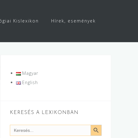
ógiai Kislexikon
Hírek, események
Magyar
English
KERESÉS A LEXIKONBAN
SEARCH BUTTON
Search
for: