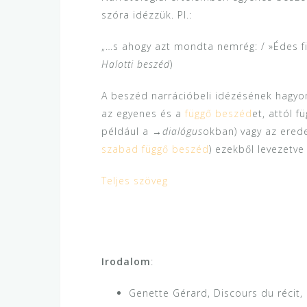
szóra idézzük. Pl.:
„…s ahogy azt mondta nemrég: / »Édes fi
Halotti beszéd
)
A beszéd narrációbeli idézésének hagy
az egyenes és a
függő beszéd
et, attól f
például a →
dialógus
okban) vagy az erede
szabad függő beszéd
) ezekből levezetv
Teljes szöveg
Irodalom
:
Genette Gérard, Discours du récit, P