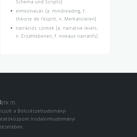
Schema und Scripts]
elmeolvasás [a. mindreading, f.
théorie de l’esprit, n. Mentalisieren]
narrációs szintek [a. narrative levels,
n. Erzählebenen, f. niveaux narratifs]
észült a Bölcsészettudományi
utatóközpont Irodalomtudományi
ntézetében.