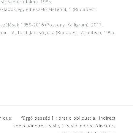
st: Szépirodalmi), 1985.
éklapok egy elbeszélő életéből, 1 (Budapest:
eszélések 1959-2016 (Pozsony: Kalligram), 2017.
n, IV., ford. Jancsó Júlia (Budapest: Atlantisz), 1995.
hique;
függő beszéd [l.: oratio obliqua; a.: indirect
speech/indirect style; f.: style indirect/discours