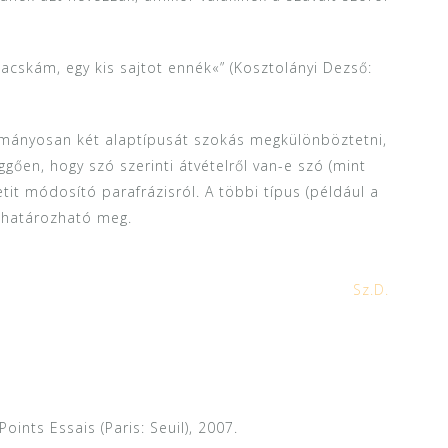
acskám, egy kis sajtot ennék«” (Kosztolányi Dezső:
ományosan két alaptípusát szokás megkülönböztetni,
üggően, hogy szó szerinti átvételről van-e szó (mint
tit módosító parafrázisról. A többi típus (például a
e határozható meg.
Sz.D.
oints Essais (Paris: Seuil), 2007.