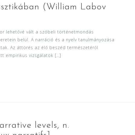
visztikában (William Labov
or lehetővé vált a szóbeli történetmondás
retein belül. A narráció és a nyelv tanulmányozása
ltak. Az áttörés az élő beszéd természetéről
tt empirikus vizsgálatok […]
arrative levels, n.