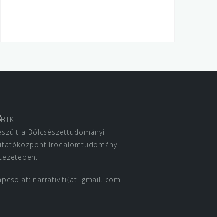
észült a Bölcsészettudományi
utatóközpont Irodalomtudományi
ntézetében.
apcsolat: narrativiti{at] gmail. com