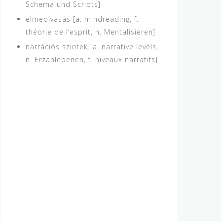
Schema und Scripts]
elmeolvasás [a. mindreading, f.
théorie de l’esprit, n. Mentalisieren]
narrációs szintek [a. narrative levels,
n. Erzählebenen, f. niveaux narratifs]