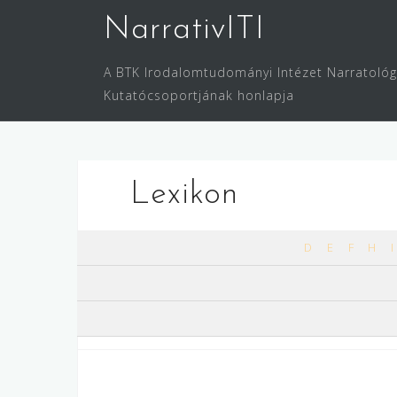
Skip
NarrativITI
to
content
A BTK Irodalomtudományi Intézet Narratológ
Kutatócsoportjának honlapja
Lexikon
D
E
F
H
I