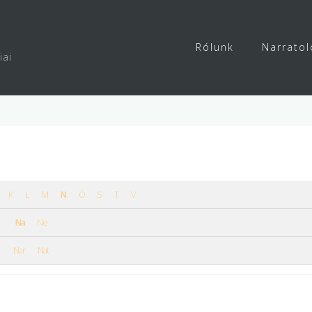
Rólunk
Narratol
iai
K
L
M
N
Ö
S
T
V
Na
Ne
Nar
Nat