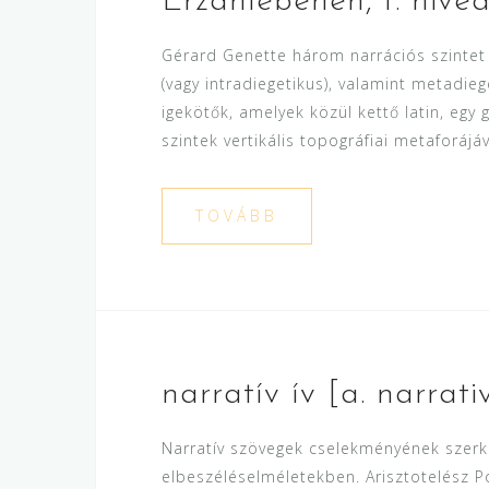
Erzählebenen, f. nivea
Gérard Genette három narrációs szintet 
(vagy intradiegetikus), valamint metadiegeti
igekötők, amelyek közül kettő latin, egy
szintek vertikális topográfiai metaforájáv
TOVÁBB
narratív ív [a. narrati
Narratív szövegek cselekményének szerkez
elbeszéléselméletekben. Arisztotelész P