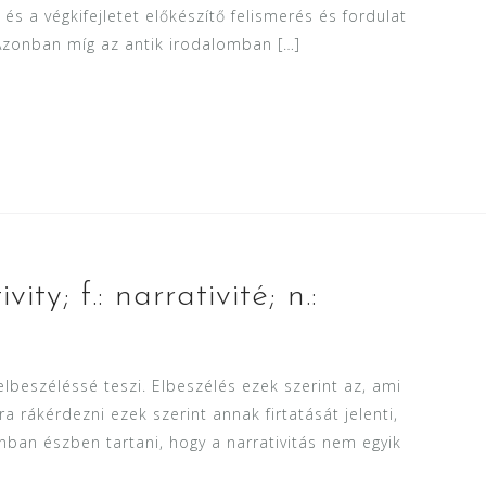
és a végkifejletet előkészítő felismerés és fordulat
 Azonban míg az antik irodalomban […]
vity; f.: narrativité; n.:
lbeszéléssé teszi. Elbeszélés ezek szerint az, ami
sra rákérdezni ezek szerint annak firtatását jelenti,
nban észben tartani, hogy a narrativitás nem egyik