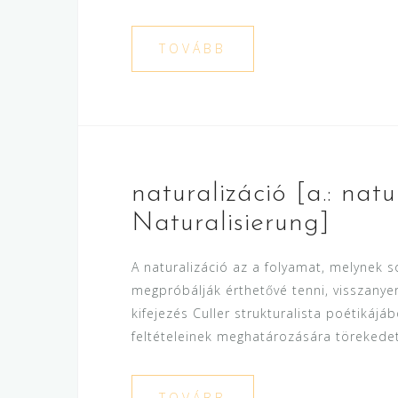
TOVÁBB
naturalizáció [a.: natur
Naturalisierung]
A naturalizáció az a folyamat, melynek 
megpróbálják érthetővé tenni, visszanyer
kifejezés Culler strukturalista poétikájá
feltételeinek meghatározására törekedett.
TOVÁBB