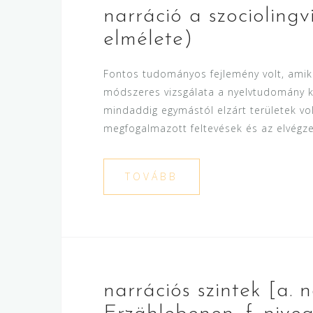
narráció a szocioling
elmélete)
Fontos tudományos fejlemény volt, amik
módszeres vizsgálata a nyelvtudomány ke
mindaddig egymástól elzárt területek vo
megfogalmazott feltevések és az elvégze
TOVÁBB
narrációs szintek [a. n