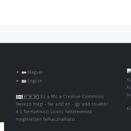
Magyar
K
English
K
I
Ez a Mű a
Creative Commons
Nevezd meg! - Ne add el! - Így add tovább!
K
4.0 Nemzetközi Licenc
feltételeinek
megfelelően felhasználható.