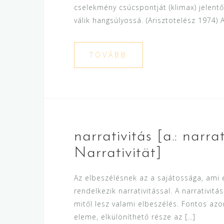
cselekmény csúcspontját (klimax) jelentő 
válik hangsúlyossá. (Arisztotelész 1974)
TOVÁBB
narrativitás [a.: narrati
Narrativität]
Az elbeszélésnek az a sajátossága, ami e
rendelkezik narrativitással. A narrativitá
mitől lesz valami elbeszélés. Fontos azo
eleme, elkülöníthető része az […]