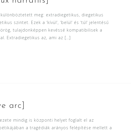
ux narratifs]
különböztetett meg: extradiegetikus, diegetikus
kus szintet. Ezek a ʼkívülʼ, ʼbelülʼ és ʼtúlʼ jelentésű
 görög, tulajdonképpen kevéssé kompatibilisek a
al. Extradiegetikus az, ami az […]
ve arc]
ete mindig is központi helyet foglalt el az
oétikájában a tragédiák arányos felépítése mellett a