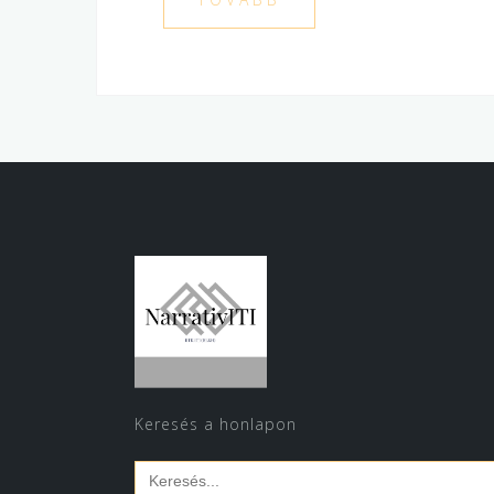
Keresés a honlapon
Search
for: