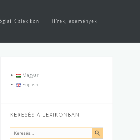
ógiai Kislexikon
Hírek, események
Magyar
English
KERESÉS A LEXIKONBAN
SEARCH BUTTON
Search
for: