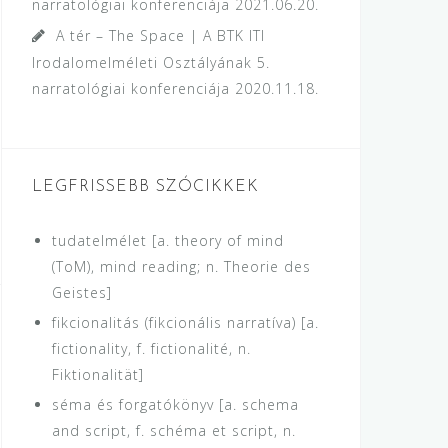
narratológiai konferenciája
2021.06.20.
A tér – The Space | A BTK ITI
Irodalomelméleti Osztályának 5.
narratológiai konferenciája
2020.11.18.
LEGFRISSEBB SZÓCIKKEK
tudatelmélet [a. theory of mind
(ToM), mind reading; n. Theorie des
Geistes]
fikcionalitás (fikcionális narratíva) [a.
fictionality, f. fictionalité, n.
Fiktionalität]
séma és forgatókönyv [a. schema
and script, f. schéma et script, n.