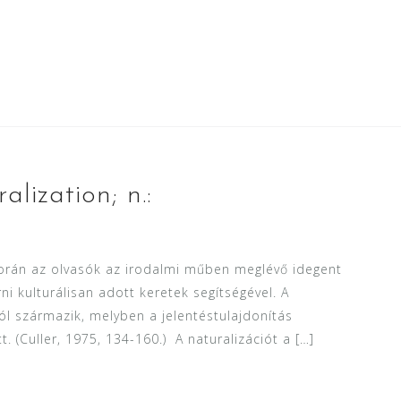
alization; n.:
során az olvasók az irodalmi műben meglévő idegent
ni kulturálisan adott keretek segítségével. A
ból származik, melyben a jelentéstulajdonítás
 (Culler, 1975, 134-160.) A naturalizációt a […]