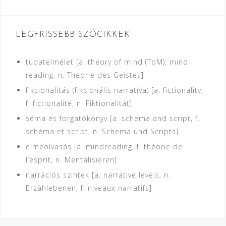
LEGFRISSEBB SZÓCIKKEK
tudatelmélet [a. theory of mind (ToM), mind
reading; n. Theorie des Geistes]
fikcionalitás (fikcionális narratíva) [a. fictionality,
f. fictionalité, n. Fiktionalität]
séma és forgatókönyv [a. schema and script, f.
schéma et script, n. Schema und Scripts]
elmeolvasás [a. mindreading, f. théorie de
l’esprit, n. Mentalisieren]
narrációs szintek [a. narrative levels, n.
Erzählebenen, f. niveaux narratifs]