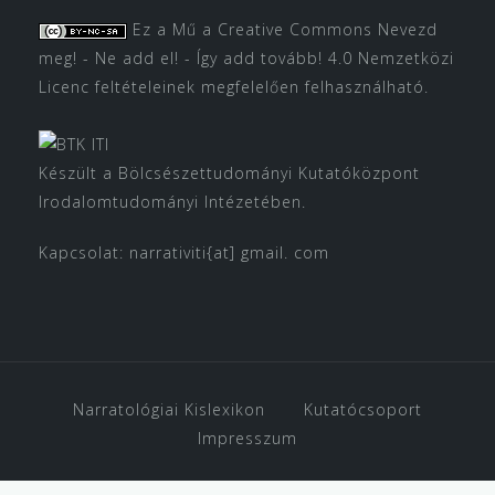
Ez a Mű a
Creative Commons Nevezd
meg! - Ne add el! - Így add tovább! 4.0 Nemzetközi
Licenc
feltételeinek megfelelően felhasználható.
Készült a Bölcsészettudományi Kutatóközpont
Irodalomtudományi Intézetében.
Kapcsolat: narrativiti{at] gmail. com
Narratológiai Kislexikon
Kutatócsoport
Impresszum