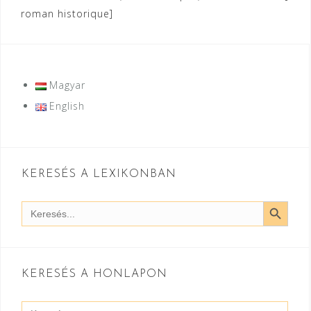
roman historique]
Magyar
English
KERESÉS A LEXIKONBAN
SEARCH BUTT
Search
for:
KERESÉS A HONLAPON
Search