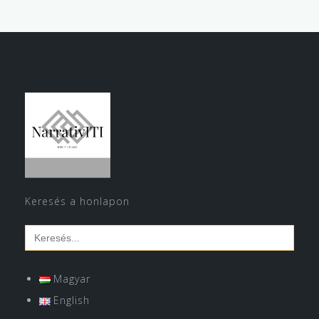
Keresés a honlapon
Search
for:
Magyar
English