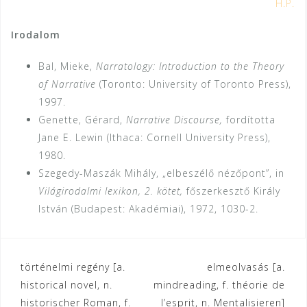
H.P.
Irodalom
Bal, Mieke,
Narratology: Introduction to the Theory
of Narrative
(Toronto: University of Toronto Press),
1997.
Genette, Gérard,
Narrative Discourse,
fordította
Jane E. Lewin (Ithaca: Cornell University Press),
1980.
Szegedy-Maszák Mihály, „elbeszélő nézőpont”, in
Világirodalmi lexikon, 2. kötet,
főszerkesztő Király
István (Budapest: Akadémiai), 1972, 1030-2.
Bejegyzés
történelmi regény [a.
elmeolvasás [a.
historical novel, n.
mindreading, f. théorie de
navigáció
historischer Roman, f.
l’esprit, n. Mentalisieren]