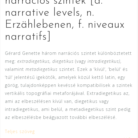
narrációs szintek [a.
narrative levels, n.
Erzählebenen, f. niveaux
narratifs]
Gérard Genette három narrációs szintet különböztetett
meg:
extradiegetikus, diegetikus
(vagy
intradiegetikus),
valamint
metadiegetikus
szintet. Ezek a ʼkívülʼ, ʼbelülʼ és
ʼtúlʼ jelentésű igekötők, amelyek közül kettő latin, egy
görög, tulajdonképpen kevéssé kompatibilisek a szintek
vertikális topográfiai metaforájával. Extradiegetikus az,
ami az elbeszélésen kívül van, diegetikus vagy
intradiegetikus, ami belül, a metadiegetikus szint pedig
az elbeszélésbe beágyazott további elbeszélésé.
Teljes szöveg