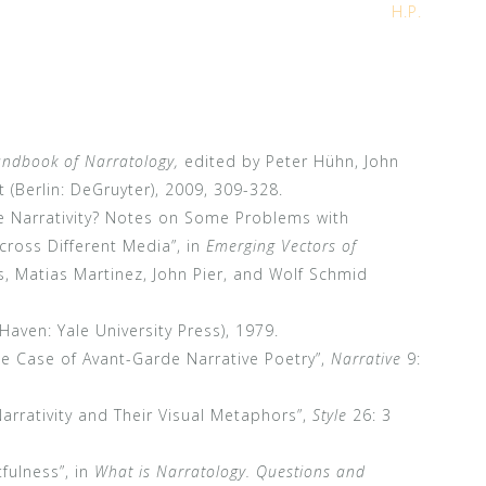
H.P.
ndbook of Narratology,
edited by Peter Hühn, John
 (Berlin: DeGruyter), 2009, 309-328.
e Narrativity? Notes on Some Problems with
cross Different Media”, in
Emerging Vectors of
is, Matias Martinez, John Pier, and Wolf Schmid
aven: Yale University Press), 1979.
The Case of Avant-Garde Narrative Poetry”,
Narrative
9:
arrativity and Their Visual Metaphors”,
Style
26: 3
tfulness”, in
What is Narratology. Questions and