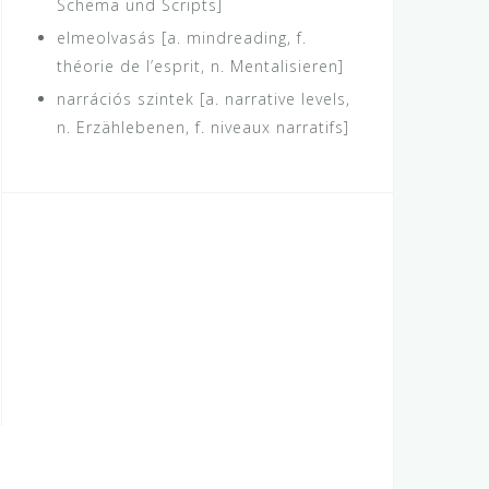
Schema und Scripts]
elmeolvasás [a. mindreading, f.
théorie de l’esprit, n. Mentalisieren]
narrációs szintek [a. narrative levels,
n. Erzählebenen, f. niveaux narratifs]