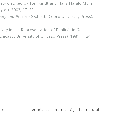
heory
, edited by Tom Kindt and Hans-Harald Muller
yter), 2003, 17–33.
eory and Practice
(Oxford: Oxford University Press),
vity in the Representation of Reality”, in
On
 (Chicago: University of Chicago Press), 1981, 1–24.
re; a.:
természetes narratológia [a.: natural