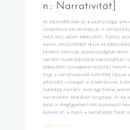
n.: Narrativität]
Az elbeszélésnek az a sajátossága, ami e
rendelkezik narrativitással. A narrativitá
mitől lesz valami elbeszélés. Fontos azo
eleme, elkülöníthető része az elbeszél
kérdést nemcsak általánosságban lehet f
narratív műalkotásokkal kapcsolatban i
(elbeszélő) szövegekre terjed ki, hanem 
hogy a narrativitásnak különféle típusa
elbeszélő szövegek is a narrativitás kül
másképp narratív, mint egy bibliai jelen
narrativitást általában vizsgáljuk, és ha
belül is megfigyelhető két különböző kér
különíti el, a másik a narrativitás fokát v
Teljes szöveg