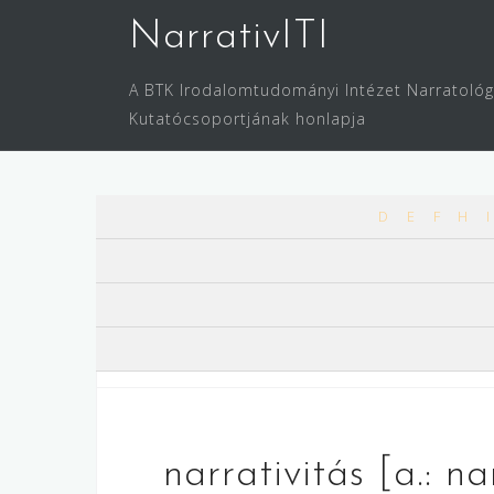
Skip
NarrativITI
to
content
A BTK Irodalomtudományi Intézet Narratológ
Kutatócsoportjának honlapja
D
E
F
H
I
narrativitás [a.: nar