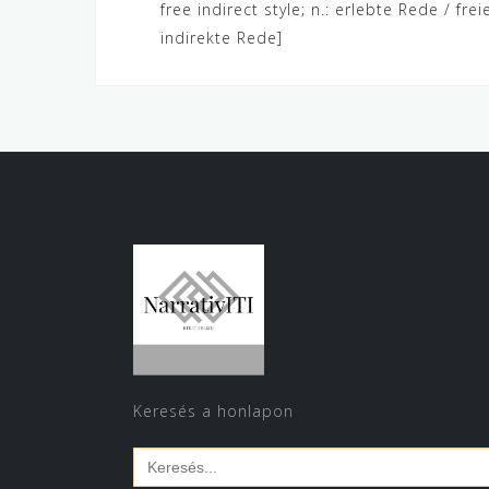
free indirect style; n.: erlebte Rede / frei
navigáció
indirekte Rede]
Keresés a honlapon
Search
for: