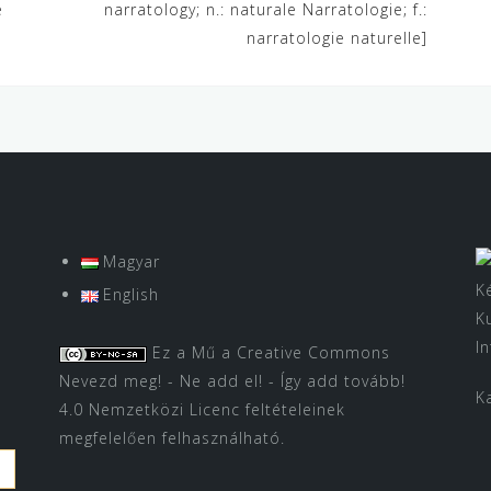
e
narratology; n.: naturale Narratologie; f.:
narratologie naturelle]
Magyar
K
English
K
I
Ez a Mű a
Creative Commons
Nevezd meg! - Ne add el! - Így add tovább!
K
4.0 Nemzetközi Licenc
feltételeinek
megfelelően felhasználható.