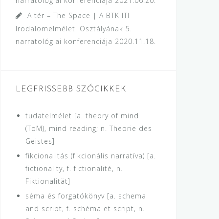
narratológiai konferenciája
2021.06.20.
A tér – The Space | A BTK ITI
Irodalomelméleti Osztályának 5.
narratológiai konferenciája
2020.11.18.
LEGFRISSEBB SZÓCIKKEK
tudatelmélet [a. theory of mind
(ToM), mind reading; n. Theorie des
Geistes]
fikcionalitás (fikcionális narratíva) [a.
fictionality, f. fictionalité, n.
Fiktionalität]
séma és forgatókönyv [a. schema
and script, f. schéma et script, n.