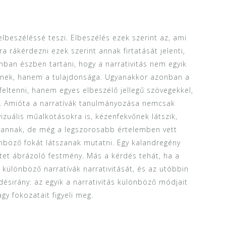
lbeszéléssé teszi. Elbeszélés ezek szerint az, ami
sra rákérdezni ezek szerint annak firtatását jelenti,
nban észben tartani, hogy a narrativitás nem egyik
ésnek, hanem a tulajdonsága. Ugyanakkor azonban a
eltenni, hanem egyes elbeszélő jellegű szövegekkel,
s. Amióta a narratívák tanulmányozása nemcsak
vizuális műalkotásokra is, kézenfekvőnek látszik,
i vannak, de még a legszorosabb értelemben vett
önböző fokát látszanak mutatni. Egy kalandregény
etet ábrázoló festmény. Más a kérdés tehát, ha a
 a különböző narratívák narrativitását, és az utóbbin
désirány: az egyik a narrativitás különböző módjait
agy fokozatait figyeli meg.