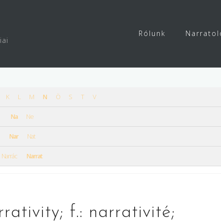
Rólunk
Narratol
iai
K
L
M
N
Ö
S
T
V
Na
Ne
Nar
Nat
Narrác
Narrat
rativity; f.: narrativité;