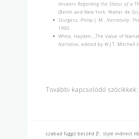
Answers Regarding the Status of a T
(Berlin and New York: Walter de Gru
Sturgess, Philip J. M.,
Narrativity: Th
1992.
White, Hayden, „The Value of Narrati
Narrative
, edited by W.J.T. Mitchell
További kapcsolódó szócikkek:
Bejegyzés
szabad függő beszéd [f.: style indirect lib