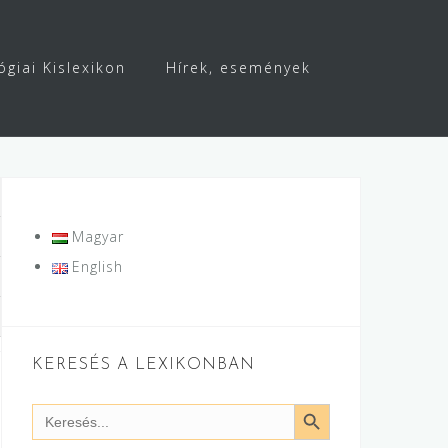
ógiai Kislexikon
Hírek, események
Magyar
English
KERESÉS A LEXIKONBAN
SEARCH BUTTON
Search
for: