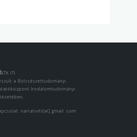
észült a Bölcsészettudományi
utatóközpont Irodalomtudományi
ntézetében.
apcsolat: narrativiti{at] gmail. com