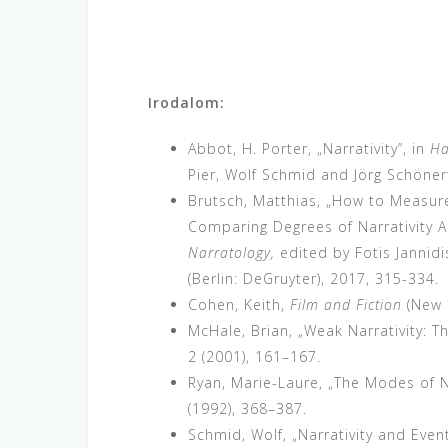
Irodalom:
Abbot, H. Porter, „Narrativity”, in
Ha
Pier, Wolf Schmid and Jörg Schönert
Brutsch, Matthias, „How to Measur
Comparing Degrees of Narrativity A
Narratology,
edited by Fotis Jannid
(Berlin: DeGruyter), 2017, 315-334.
Cohen, Keith,
Film and Fiction
(New H
McHale, Brian, „Weak Narrativity: 
2 (2001), 161–167.
Ryan, Marie-Laure, „The Modes of N
(1992), 368–387.
Schmid, Wolf, „Narrativity and Even