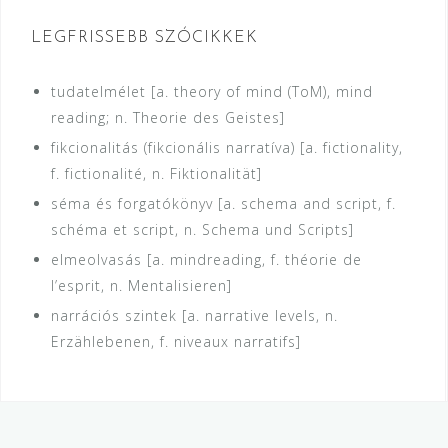
LEGFRISSEBB SZÓCIKKEK
tudatelmélet [a. theory of mind (ToM), mind
reading; n. Theorie des Geistes]
fikcionalitás (fikcionális narratíva) [a. fictionality,
f. fictionalité, n. Fiktionalität]
séma és forgatókönyv [a. schema and script, f.
schéma et script, n. Schema und Scripts]
elmeolvasás [a. mindreading, f. théorie de
l’esprit, n. Mentalisieren]
narrációs szintek [a. narrative levels, n.
Erzählebenen, f. niveaux narratifs]