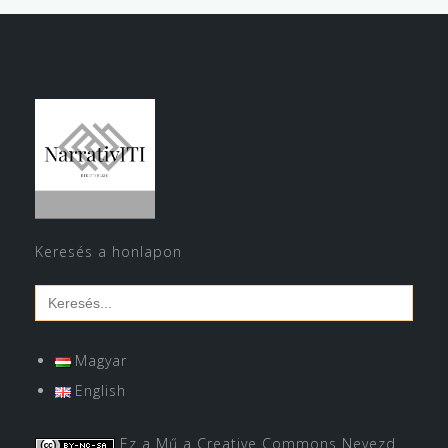
Keresés a honlapon
Search
for:
Magyar
English
Ez a Mű a
Creative Commons Nevezd