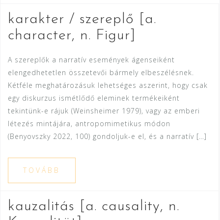
karakter / szereplő [a.
character, n. Figur]
A szereplők a narratív események ágenseiként
elengedhetetlen összetevői bármely elbeszélésnek.
Kétféle meghatározásuk lehetséges aszerint, hogy csak
egy diskurzus ismétlődő eleminek termékeiként
tekintünk-e rájuk (Weinsheimer 1979), vagy az emberi
létezés mintájára, antropomimetikus módon
(Benyovszky 2022, 100) gondoljuk-e el, és a narratív […]
TOVÁBB
kauzalitás [a. causality, n.