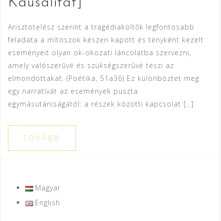
Kausalität]
Arisztotelész szerint a tragédiaköltők legfontosabb
feladata a mítoszok készen kapott és tényként kezelt
eseményeit olyan ok-okozati láncolatba szervezni,
amely valószerűvé és szükségszerűvé teszi az
elmondottakat. (Poétika, 51a36) Ez különböztet meg
egy narratívát az események puszta
egymásutániságától: a részek közötti kapcsolat […]
TOVÁBB
Magyar
English