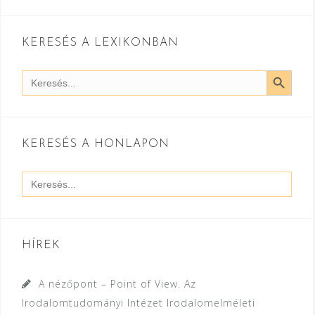
KERESÉS A LEXIKONBAN
SEARCH BUTT
Search
for:
KERESÉS A HONLAPON
Search
for:
HÍREK
A nézőpont – Point of View. Az
Irodalomtudományi Intézet Irodalomelméleti