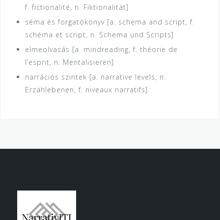
f. fictionalité, n. Fiktionalität]
séma és forgatókönyv [a. schema and script, f.
schéma et script, n. Schema und Scripts]
elmeolvasás [a. mindreading, f. théorie de
l’esprit, n. Mentalisieren]
narrációs szintek [a. narrative levels, n.
Erzählebenen, f. niveaux narratifs]