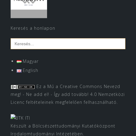
Keresés a honlapon
Search
for:
Magyar
English
Ez a Mű a
Creative Commons Nevezd
meg! - Ne add el! - Így add tovább! 4.0 Nemzetközi
Licenc
feltételeinek megfelelően felhasználható.
Készült a Bölcsészettudományi Kutatóközpont
Irodalomtudományi Intézetében.