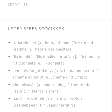
2020.11.18.
LEGFRISSEBB SZÓCIKKEK
tudatelmélet [a. theory of mind (ToM), mind
reading; n. Theorie des Geistes]
fikcionalitás (fikcionális narratíva) [a. fictionality,
f. fictionalité, n. Fiktionalität]
séma és forgatókönyv [a. schema and script, f.
schéma et script, n. Schema und Scripts]
elmeolvasás [a. mindreading, f. théorie de
l’esprit, n. Mentalisieren]
narrációs szintek [a. narrative levels, n.
Erzählebenen, f. niveaux narratifs]