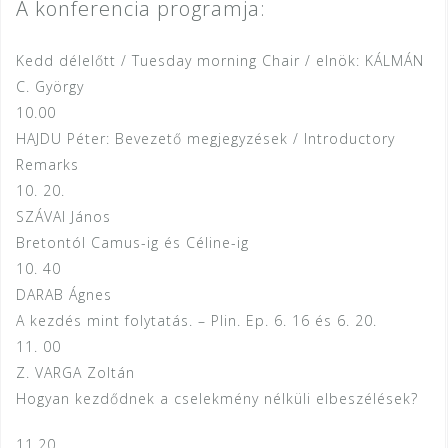
A konferencia programja:
Kedd délelőtt / Tuesday morning Chair / elnök: KÁLMÁN
C. György
10.00
HAJDU Péter: Bevezető megjegyzések / Introductory
Remarks
10. 20.
SZÁVAI János
Bretontól Camus-ig és Céline-ig
10. 40
DARAB Ágnes
A kezdés mint folytatás. – Plin. Ep. 6. 16 és 6. 20.
11. 00
Z. VARGA Zoltán
Hogyan kezdődnek a cselekmény nélküli elbeszélések?
11.20