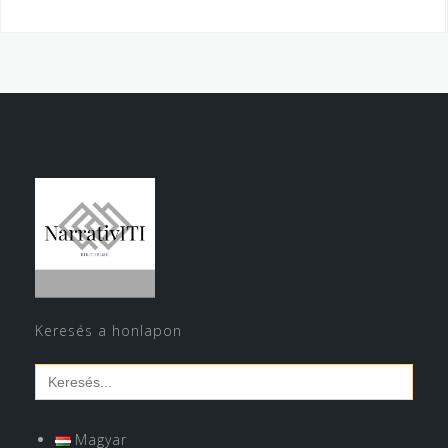
Keresés a honlapon
Search
for:
Magyar