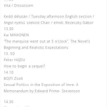
Vita / Discussion
Kedd délután / Tuesday afternoon English section /
Angol nyelvű szekció Chair / elnök: Bezeczky Gábor
13.30
Kai MIKKONEN
“The marquise went out at 5 o’clock”. The Novel’s
Beginning and Realistic Expectations
13. 50
Péter HAJDU
How to begin a sequel?
14.10
BOJTI Zsolt
Sexual Politics in the Exposition of Imre: A
Memorandum by Edward Prime- Stevenson
14.30