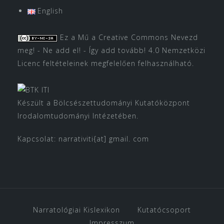
English
Ez a Mű a
Creative Commons Nevezd
meg! - Ne add el! - Így add tovább! 4.0 Nemzetközi
Licenc
feltételeinek megfelelően felhasználható.
Készült a Bölcsészettudományi Kutatóközpont
Irodalomtudományi Intézetében.
Kapcsolat: narrativiti{at] gmail. com
Narratológiai Kislexikon
Kutatócsoport
Impresszum