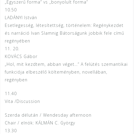
„Egyszerű forma” vs „bonyolult forma”
10.50
LADÁNYI István
Esetlegesség, létesítettség, történelem: Regénykezdet
és narráció Ivan Slamnig Bátorságunk jobbik fele című
regényében
11. 20.
KOVÁCS Gábor
„Hol, mit kezdtem, abban véget…” A felütés szemantikai
funkciója elbeszélő költeményben, novellában,
regényben
11.40
Vita /Discussion
Szerda délután / Wendesday afternoon
Chair / elnök: KÁLMÁN C. György
13.30