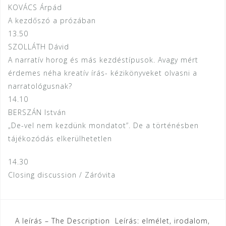
KOVÁCS Árpád
A kezdőszó a prózában
13.50
SZOLLÁTH Dávid
A narratív horog és más kezdéstípusok. Avagy mért
érdemes néha kreatív írás- kézikönyveket olvasni a
narratológusnak?
14.10
BERSZÁN István
„De-vel nem kezdünk mondatot”. De a történésben
tájékozódás elkerülhetetlen
14.30
Closing discussion / Záróvita
Bejegyzés
A leírás – The Description
Le­írás: el­mé­let, iro­da­lom,