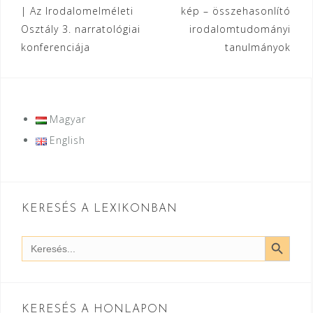
| Az Irodalomelméleti
kép – összehasonlító
navigáció
Osztály 3. narratológiai
irodalomtudományi
konferenciája
tanulmányok
Magyar
English
KERESÉS A LEXIKONBAN
SEARCH BUTT
Search
for:
KERESÉS A HONLAPON