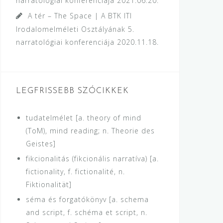
narratológiai konferenciája
2021.06.20.
A tér – The Space | A BTK ITI
Irodalomelméleti Osztályának 5.
narratológiai konferenciája
2020.11.18.
LEGFRISSEBB SZÓCIKKEK
tudatelmélet [a. theory of mind
(ToM), mind reading; n. Theorie des
Geistes]
fikcionalitás (fikcionális narratíva) [a.
fictionality, f. fictionalité, n.
Fiktionalität]
séma és forgatókönyv [a. schema
and script, f. schéma et script, n.