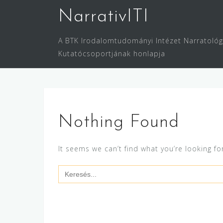
Skip
NarrativITI
to
content
A BTK Irodalomtudományi Intézet Narratológ
Kutatócsoportjának honlapja
Nothing Found
It seems we can’t find what you’re looking fo
Search
for: