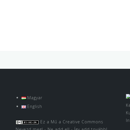
Magyar
K
English
K
I
Ez a Mű a
Creative Commons
Nevezd meg! - Ne add el! - Így add tovább!