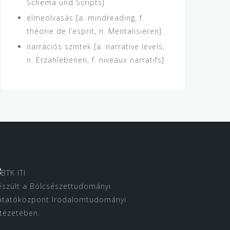
Schema und Scripts]
elmeolvasás [a. mindreading, f.
théorie de l’esprit, n. Mentalisieren]
narrációs szintek [a. narrative levels,
n. Erzählebenen, f. niveaux narratifs]
észült a Bölcsészettudományi
utatóközpont Irodalomtudományi
ntézetében.