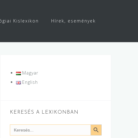
ógiai Kislexikon
Hírek, események
Magyar
English
KERESÉS A LEXIKONBAN
SEARCH BUTTON
Search
for: