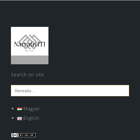
Search on site
Search
for:
Magyar
English