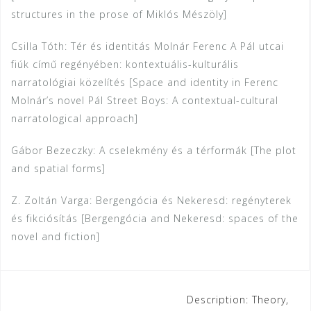
structures in the prose of Miklós Mészöly]
Csilla Tóth: Tér és identitás Molnár Ferenc A Pál utcai
fiúk című regényében: kontextuális-kulturális
narratológiai közelítés [Space and identity in Ferenc
Molnár’s novel Pál Street Boys: A contextual-cultural
narratological approach]
Gábor Bezeczky: A cselekmény és a térformák [The plot
and spatial forms]
Z. Zoltán Varga: Bergengócia és Nekeresd: regényterek
és fikciósítás [Bergengócia and Nekeresd: spaces of the
novel and fiction]
Post
Description: Theory,