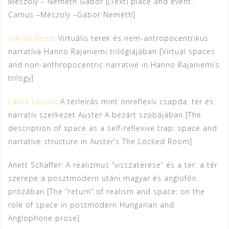
Mészöly – Németh Gábor [(Text) place and event:
Camus –Mészöly –Gábor Neméth]
Adrián Bene
: Virtuális terek és nem-antropocentrikus
narratíva Hanno Rajaniemi trilógiájában [Virtual spaces
and non-anthropocentric narrative in Hanno Rajaniemi’s
trilogy]
Laura László
: A térleírás mint önreflexív csapda: tér és
narratív szerkezet Auster A bezárt szobájában [The
description of space as a self-reflexive trap: space and
narrative structure in Auster’s The Locked Room]
Anett Schäffer: A realizmus “visszatérése” és a tér: a tér
szerepe a posztmodern utáni magyar és anglofón
prózában [The “return” of realism and space: on the
role of space in postmodern Hungarian and
Anglophone prose]