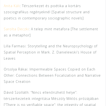
Anita Káli
: Térszerkezet és poétika a kortárs
szociografikus regényeknél [Spatial structure and
poetics in contemporary sociographic novels]
Sarolta Deczki
: A telep mint metafora [The settlement
as a metaphor]
Lilla Farmasi: Storytelling and the Neuropsychology of
Spatial Perception in Mark. Z. Danielewski’s House of
Leaves
Orsolya Rákai: Impermeable Spaces Copied on Each
Other: Connections Between Focalization and Narrative
Space Creation
Dávid Szolláth: “Nincs ellenőrizhető helye”:
térszerkezeteik integritása Mészöly Miklós prózájában
[“There is no verifiable space”: the integrity of spatial