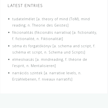
LATEST ENTRIES
tudatelmélet [a. theory of mind (ToM), mind
reading; n. Theorie des Geistes]
fikcionalitás (fikcionális narratíva) [a. fictionality,
f. fictionalité, n. Fiktionalität]
séma és forgatókönyv [a. schema and script, f.
schéma et script, n. Schema und Scripts]
elmeolvasás [a. mindreading, f. théorie de
l’esprit, n. Mentalisieren]
narrációs szintek [a. narrative levels, n.
Erzählebenen, f. niveaux narratifs]