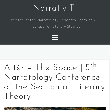
Skip
NarrativITI
to
content
Website of the Narratology Research Team of RCH
Institute for Literary Studies
th
A tér – The Space | 5
Narratology Conference
of the Section of Literary
Theory